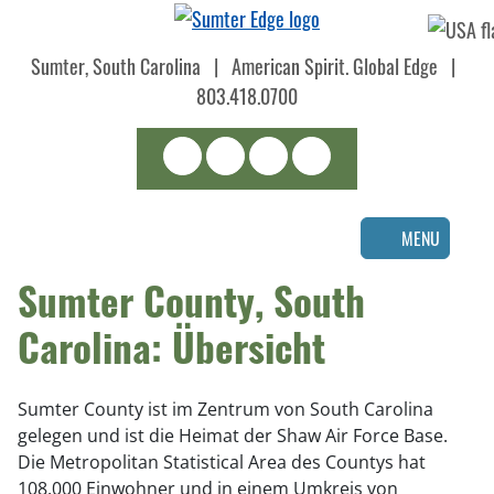
Skip
to
Sumter, South Carolina
|
American Spirit. Global Edge
|
main
content
803.418.0700
Search
LinkedIn
Facebook
Instagram
MENU
Sumter County, South
Carolina: Übersicht
Sumter County ist im Zentrum von South Carolina
gelegen und ist die Heimat der Shaw Air Force Base.
Die Metropolitan Statistical Area des Countys hat
108.000 Einwohner und in einem Umkreis von